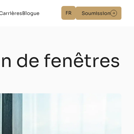
FR
Carrières
Blogue
Soumission
on de fenêtres