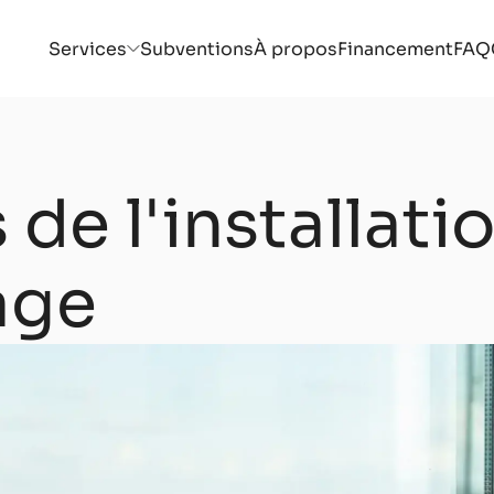
Services
Subventions
À propos
Financement
FAQ
 de l'installati
age