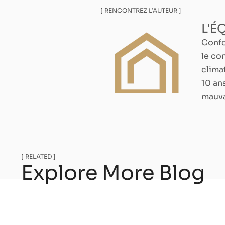
[ RENCONTREZ L’AUTEUR ]
L'É
Confo
le co
clima
10 an
mauva
[ RELATED ]
Explore More Blog
Thermopompe et four