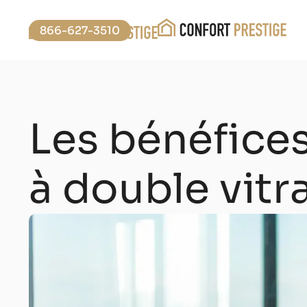
866-627-3510
Les bénéfices
à double vitr