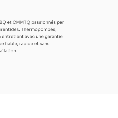
s RBQ et CMMTQ passionnés par
 Laurentides. Thermopompes,
n entretient avec une garantie
e fiable, rapide et sans
allation.
Augmenter la valeur de votre immeuble