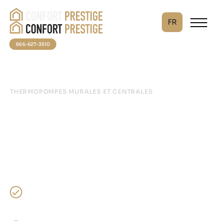
FR
866-627-3510
THERMOPOMPES MURALES ET CENTRALES
Chauffage l’hiver,
climatisation l’été
Nos thermopompes offrent :
Économies : Jusqu’à 40% sur vos coûts
énergétiques vs systèmes traditionnels