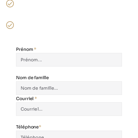
Subventions : Cumulez jusqu’à 5 400$ (LogiVert +
Rénoclimat)
Confort : Température et humidité stabilisées en
toute saison
Prénom
*
Nom de famille
Courriel
*
Téléphone
*