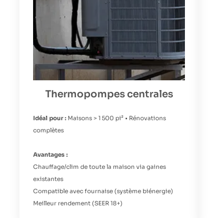
Thermopompes centrales
Idéal pour :
Maisons > 1 500 pi² • Rénovations
Id
complètes
B
Avantages :
A
Chauffage/clim de toute la maison via gaines
In
existantes
C
Compatible avec fournaise (système biénergie)
S
Meilleur rendement (SEER 18+)