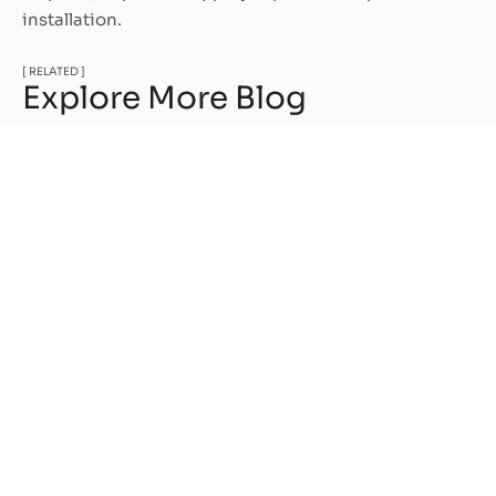
installation.
[ RELATED ]
Explore More Blog
Thermopompe et fournaise électrique :
comment faire le bon choix pour votre
maison