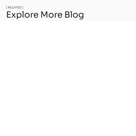
[ RELATED ]
Explore More Blog
Thermopompe et fournaise électrique :
comment faire le bon choix pour votre
maison