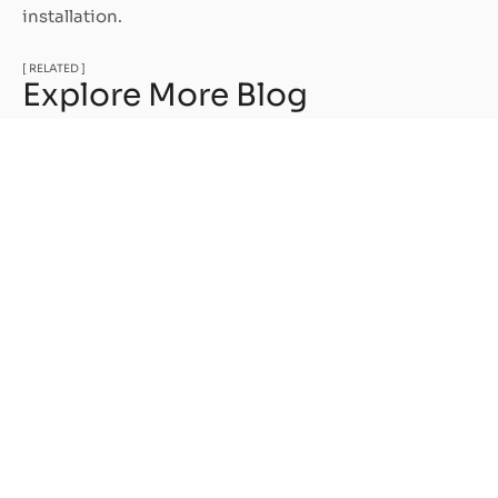
installation.
[ RELATED ]
Explore More Blog
Thermopompe et fournaise électrique :
comment faire le bon choix pour votre
maison